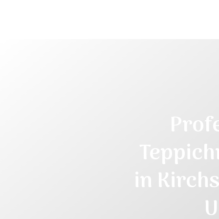
Prof
Teppich
in
Kirch
U