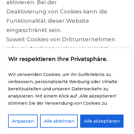
aktivieren. Bei der
Deaktivierung von Cookies kann die
Funktionalität dieser Website
eingeschränkt sein.
Soweit Cookies von Drittunternehmen
oder zu Analysezwecken eingesetzt
werden, werden wir Sie hierüber
Wir respektieren Ihre Privatsphäre.
im Rahmen dieser Datenschutzerklärung
Wir verwenden Cookies, um Ihr Surferlebnis zu
gesondert informieren und ggf. eine
verbessern, personalisierte Werbung oder Inhalte
Einwilligung abfragen.
bereitzustellen und unseren Datenverkehr zu
Kontaktformular
analysieren. Mit einem Klick auf „Alle akzeptieren“
stimmen Sie der Verwendung von Cookies zu.
Wenn Sie uns per Kontaktformular
Anfragen zukommen lassen, werden Ihre
Anpassen
Alle ablehnen
Alle akzeptieren
Angaben aus dem
Anfrageformular inklusive der von Ihnen